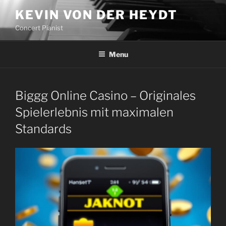
Skip
KEVIN VON DER HEYDT
to
Concert Pianist
content
Menu
Biggg Online Casino – Originales
Spielerlebnis mit maximalen
Standards