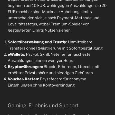
beginnen bei 10 EUR, wohingegen Auszahlungen ab 20
EUR machbar sind. Maximale Abhebungslimits
unterscheiden sich je nach Payment-Methode und
Loyalitätsstatus, wobei Premium-Spieler von
gesteigerten Limits Nutzen ziehen.
Sofortüberweisung und Trustly:
Unmittelbare
Transfers ohne Registrierung mit Sofortbestätigung
eWallets:
PayPal, Skrill, Neteller für rascheste
Auszahlungen binnen weniger Hours
Kryptowährungen:
Bitcoin, Ethereum, Litecoin mit
erhöhter Privatsphäre und niedrigen Gebühren
Voucher-Karten:
Paysafecard für anonyme
Einzahlungen ohne Kontoverbindung
Gaming-Erlebnis und Support