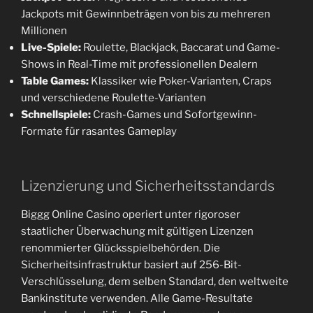
Jackpots mit Gewinnbeträgen von bis zu mehreren
Millionen
Live-Spiele:
Roulette, Blackjack, Baccarat und Game-
Shows in Real-Time mit professionellen Dealern
Table Games:
Klassiker wie Poker-Varianten, Craps
und verschiedene Roulette-Varianten
Schnellspiele:
Crash-Games und Sofortgewinn-
Formate für rasantes Gameplay
Lizenzierung und Sicherheitsstandards
Biggg Online Casino operiert unter rigoroser
staatlicher Überwachung mit gültigen Lizenzen
renommierter Glücksspielbehörden. Die
Sicherheitsinfrastruktur basiert auf 256-Bit-
Verschlüsselung, dem selben Standard, den weltweite
Bankinstitute verwenden. Alle Game-Resultate