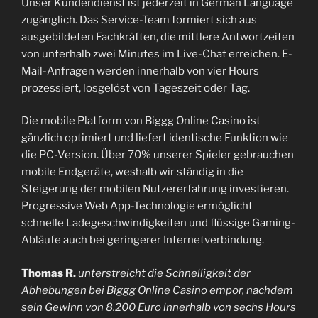
Unser Kundendienst ist jederzeit in German Language
zugänglich. Das Service-Team formiert sich aus
ausgebildeten Fachkräften, die mittlere Antwortzeiten
von unterhalb zwei Minutes im Live-Chat erreichen. E-
Mail-Anfragen werden innerhalb von vier Hours
prozessiert, losgelöst von Tageszeit oder Tag.
Die mobile Platform von Biggg Online Casino ist
gänzlich optimiert und liefert identische Funktion wie
die PC-Version. Über 70% unserer Spieler gebrauchen
mobile Endgeräte, weshalb wir ständig in die
Steigerung der mobilen Nutzererfahrung investieren.
Progressive Web App-Technologie ermöglicht
schnelle Ladegeschwindigkeiten und flüssige Gaming-
Abläufe auch bei geringerer Internetverbindung.
Thomas R.
unterstreicht die Schnelligkeit der
Abhebungen bei Biggg Online Casino empor, nachdem
sein Gewinn von 8.200 Euro innerhalb von sechs Hours