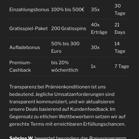
30
Einzahlungsbonus
100% bis 500€
35x
Tage
40x
21
Gratisspiel-Paket
200 Gratisspins
Erträge
Days
50% bis 300
14
Aufladebonus
30x
Euro
Tage
Premium-
bis 20%
1x
7 Tage
Cashback
wöchentlich
Transparenz bei Prämienkonditionen ist uns
bedeutend. Jegliche Umsatzanforderungen sind
transparent kommuniziert, und wir aktualisieren
unsere Deals basierend auf Kundenfeedback. Im
Gegensatz zu etlichen Wettbewerbern setzen wir auf
gerechte Terms mit erreichbaren Erfüllungschancen.
Sabrina W.
bewertet besonders das Bonusprogramm