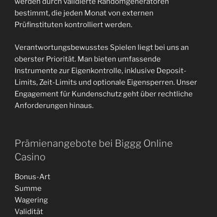
werden durch validierte Randomgeneratoren
bestimmt, die jeden Monat von externen
Prüfinstituten kontrolliert werden.
Verantwortungsbewusstes Spielen liegt bei uns an
oberster Priorität. Man bieten umfassende
Instrumente zur Eigenkontrolle, inklusive Deposit-
Limits, Zeit-Limits und optionale Eigensperren. Unser
Engagement für Kundenschutz geht über rechtliche
Anforderungen hinaus.
Prämienangebote bei Biggg Online
Casino
Bonus-Art
Summe
Wagering
Validität