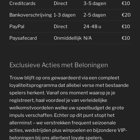
Creditcards
Direct
3-5 dagen
€10
Bankoverschrijving
1-3 dagen
2-5 dagen
€20
PayPal
Direct
24-48 u
€10
Paysafecard
Onmiddellijk
N/A
€10
Exclusieve Acties met Beloningen
Trouw blijft op ons gewaardeerd via een compleet
loyaliteitsprogramma dat allebei verse met bestaande
spelers herkent. Vanaf ons moment waarop je je
registreert, haal voordeel je van verleidelijke
welkomstvoordelen welke uw speelbudget de grote
impuls verschaffen. Echter op dit punt stopt het
allerminst – we verstrekken frequent seizoenale
acties, wedstrijden plus winpoelen en bijzondere VIP-
beloningen bij ons allerbest loyale spelers.