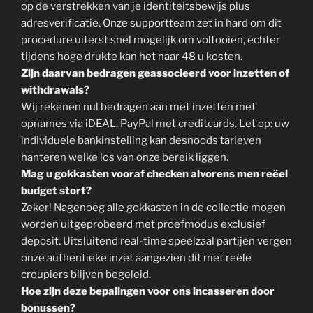
op de verstrekken van je identiteitsbewijs plus
adresverificatie. Onze supportteam zet in hard om dit
procedure uiterst snel mogelijk om voltooien, echter
tijdens hoge drukte kan het naar 48 u kosten.
Zijn daarvan bedragen geassocieerd voor inzetten of
withdrawals?
Wij rekenen nul bedragen aan met inzetten met
opnames via iDEAL, PayPal met creditcards. Let op: uw
individuele bankinstelling kan desnoods tarieven
hanteren welke los van onze bereik liggen.
Mag u gokkasten vooraf checken alvorens men reëel
budget stort?
Zeker! Nagenoeg alle gokkasten in de collectie mogen
worden uitgeprobeerd met proefmodus exclusief
deposit. Uitsluitend real-time speelzaal partijen vergen
onze authentieke inzet aangezien dit met reële
croupiers blijven begeleid.
Hoe zijn deze bepalingen voor ons incasseren door
bonussen?