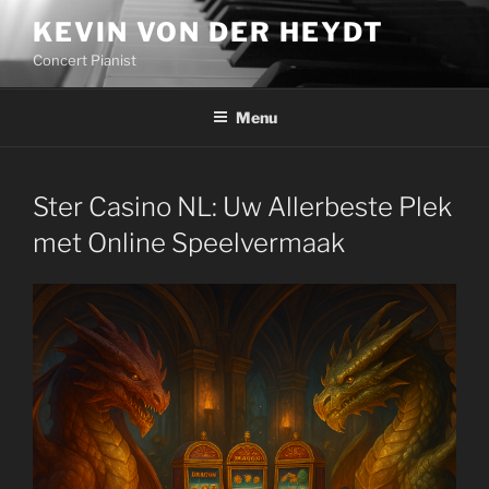
Skip
KEVIN VON DER HEYDT
to
Concert Pianist
content
Menu
Ster Casino NL: Uw Allerbeste Plek
met Online Speelvermaak