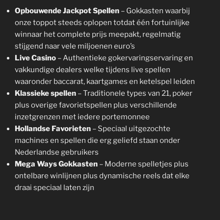
Opbouwende Jackpot Spellen
– Gokkasten waarbij
onze toppot steeds oplopen totdat één fortuinlijke
winnaar het complete prijs meepakt, regelmatig
stijgend naar vele miljoenen euro’s
Live Casino
– Authentieke gokervaringservaring en
vakkundige dealers welke tijdens live spellen
waaronder baccarat, kaartgames en ketelspel leiden
Klassieke spellen
– Traditionele types van 21, poker
plus overige favorietspellen plus verschillende
inzetgrenzen met iedere portemonnee
Hollandse Favorieten
– Speciaal uitgezochte
machines en spellen die erg geliefd staan onder
Nederlandse gebruikers
Mega Ways Gokkasten
– Moderne spelletjes plus
ontelbare winlijnen plus dynamische reels dat elke
draai speciaal laten zijn