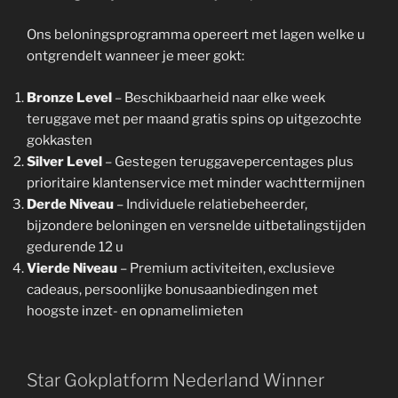
Ons beloningsprogramma opereert met lagen welke u
ontgrendelt wanneer je meer gokt:
Bronze Level
– Beschikbaarheid naar elke week
teruggave met per maand gratis spins op uitgezochte
gokkasten
Silver Level
– Gestegen teruggavepercentages plus
prioritaire klantenservice met minder wachttermijnen
Derde Niveau
– Individuele relatiebeheerder,
bijzondere beloningen en versnelde uitbetalingstijden
gedurende 12 u
Vierde Niveau
– Premium activiteiten, exclusieve
cadeaus, persoonlijke bonusaanbiedingen met
hoogste inzet- en opnamelimieten
Star Gokplatform Nederland Winner