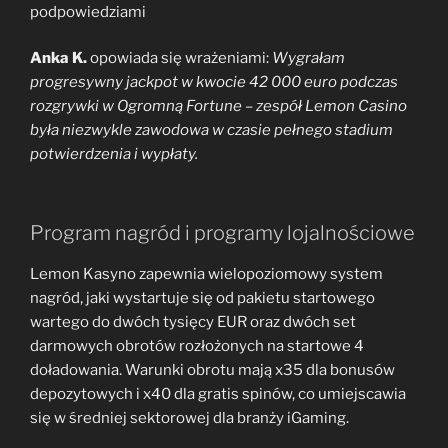
podpowiedziami
Anka K.
opowiada się wrażeniami:
Wygrałam
progresywny jackpot w kwocie 42 000 euro podczas
rozgrywki w Ogromną Fortune – zespół Lemon Casino
była niezwykle zawodowa w czasie pełnego stadium
potwierdzenia i wypłaty.
Program nagród i programy lojalnościowe
Lemon Kasyno zapewnia wielopoziomowy system
nagród, jaki wystartuje się od pakietu startowego
wartego do dwóch tysięcy EUR oraz dwóch set
darmowych obrotów rozłożonych na startowe 4
doładowania. Warunki obrotu mają x35 dla bonusów
depozytowych i x40 dla gratis spinów, co umiejscawia
się w średniej sektorowej dla branży iGaming.