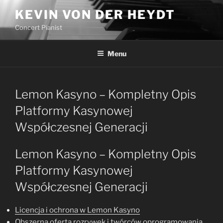
Skip
KEVIN VON DER HEYDT
to
Concert Pianist
content
Menu
Lemon Kasyno – Kompletny Opis
Platformy Kasynowej
Współczesnej Generacji
Lemon Kasyno – Kompletny Opis
Platformy Kasynowej
Współczesnej Generacji
Licencja i ochrona w Lemon Kasyno
Obszerna oferta rozrywek i twórców oprogramowania