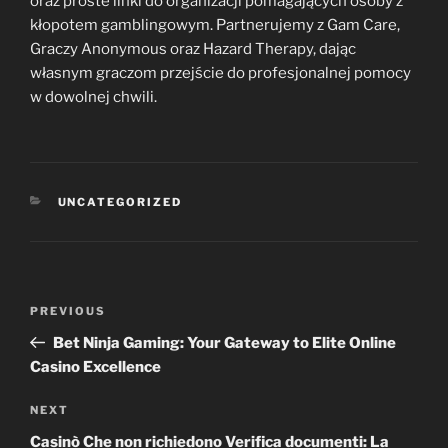
oraz proste linki do organizacji pomagających osoby z
kłopotem gamblingowym. Partnerujemy z Gam Care,
Graczy Anonymous oraz Hazard Therapy, dając
własnym graczom przejście do profesjonalnej pomocy
w dowolnej chwili.
CATEGORIES
UNCATEGORIZED
Post
PREVIOUS
Previous
navigation
Post
Bet Ninja Gaming: Your Gateway to Elite Online
Casino Excellence
NEXT
Next
Post
Casinò Che non richiedono Verifica documenti: La