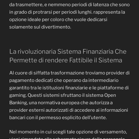
da trasmettere, e nemmeno periodi di latenza che sono
in grado di protrarsi per periodi lunghi. rappresenta la
opzione ideale per coloro che vuole dedicarsi
solamente sul divertimento.
La rivoluzionaria Sistema Finanziaria Che
Permette di rendere Fattibile il Sistema
Al cuore di siffatta trasformazione troviamo provider di
pagamento dedicati che operano da intermediario
garantito tra le istituzioni finanziarie e le piattaforme di
gaming. Questi sistemi sfruttano il sistema Open
Banking, una normativa europea che autorizza a
provider esterni autorizzati di accedere ai informazioni
bancari con il permesso esplicito dell’utente.
Nel momento in cui scegli tale opzione di versamento,