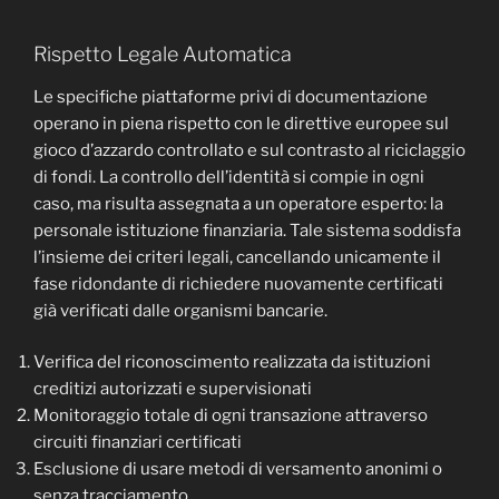
Rispetto Legale Automatica
Le specifiche piattaforme privi di documentazione
operano in piena rispetto con le direttive europee sul
gioco d’azzardo controllato e sul contrasto al riciclaggio
di fondi. La controllo dell’identità si compie in ogni
caso, ma risulta assegnata a un operatore esperto: la
personale istituzione finanziaria. Tale sistema soddisfa
l’insieme dei criteri legali, cancellando unicamente il
fase ridondante di richiedere nuovamente certificati
già verificati dalle organismi bancarie.
Verifica del riconoscimento realizzata da istituzioni
creditizi autorizzati e supervisionati
Monitoraggio totale di ogni transazione attraverso
circuiti finanziari certificati
Esclusione di usare metodi di versamento anonimi o
senza tracciamento