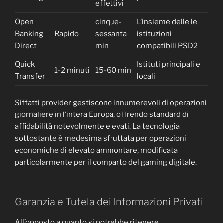
effettivi
Open
cinque-
L’insieme delle le
Banking
Rapido
sessanta
istituzioni
Direct
min
compatibili PSD2
Quick
Istituti principali e
1-2 minuti
15-60 min
Transfer
locali
Siffatti provider gestiscono innumerevoli di operazioni
giornaliere in l’intera Europa, offrendo standard di
affidabilità notevolmente elevati. La tecnologia
sottostante è medesima sfruttata per operazioni
economiche di elevato ammontare, modificata
particolarmente per il comparto del gaming digitale.
Garanzia e Tutela dei Informazioni Privati
All’opposto a quanto si potrebbe ritenere,