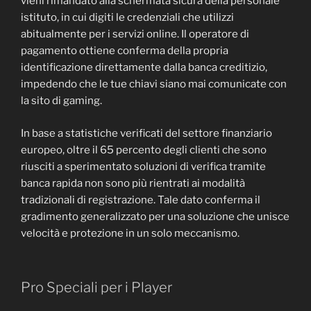
vieni rimandato alla schermata sicura della personale
istituto, in cui digiti le credenziali che utilizzi
abitualmente per i servizi online. Il operatore di
pagamento ottiene conferma della propria
identificazione direttamente dalla banca creditizio,
impedendo che le tue chiavi siano mai comunicate con
la sito di gaming.
In base a statistiche verificati del settore finanziario
europeo, oltre il 65 percento degli clienti che sono
riusciti a sperimentato soluzioni di verifica tramite
banca rapida non sono più rientrati ai modalità
tradizionali di registrazione. Tale dato conferma il
gradimento generalizzato per una soluzione che unisce
velocità e protezione in un solo meccanismo.
Pro Speciali per i Player