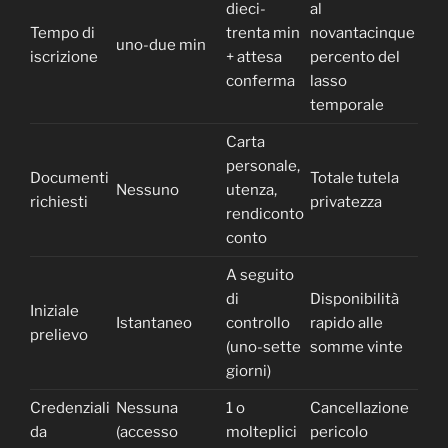
dieci-
al
Tempo di
trenta min
novantacinque
uno-due min
iscrizione
+ attesa
percento del
conferma
lasso
temporale
Carta
personale,
Documenti
Totale tutela
Nessuno
utenza,
richiesti
privatezza
rendiconto
conto
A seguito
di
Disponibilità
Iniziale
Istantaneo
controllo
rapido alle
prelievo
(uno-sette
somme vinte
giorni)
Credenziali
Nessuna
1 o
Cancellazione
da
(accesso
molteplici
pericolo