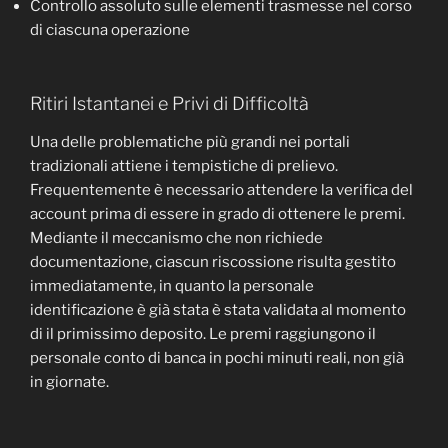
Controllo assoluto sulle elementi trasmesse nel corso
di ciascuna operazione
Ritiri Istantanei e Privi di Difficoltà
Una delle problematiche più grandi nei portali
tradizionali attiene i tempistiche di prelievo.
Frequentemente è necessario attendere la verifica del
account prima di essere in grado di ottenere le premi.
Mediante il meccanismo che non richiede
documentazione, ciascun riscossione risulta gestito
immediatamente, in quanto la personale
identificazione è già stata è stata validata al momento
di il primissimo deposito. Le premi raggiungono il
personale conto di banca in pochi minuti reali, non già
in giornate.