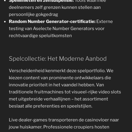
Spellimieten en zelfsuspensie:
Tools waarmee
deelnemers zelf grenzen kunnen stellen aan
persoonlijke gokgedrag
Random Number Generator-certificatie:
Externe
testing van Aselecte Number Generators voor
rechtvaardige speluitkomsten
Spelcollectie: Het Moderne Aanbod
Verscheidenheid kenmerkt deze spelportfolio. We
kiezen content van prominente ontwikkelaars die
innovatie prioriteit in het vaandel hebben. Van
traditionele fruitmachines tot visueel-rijke video slots
met uitgebreide verhaallijnen – het assortiment
beslaat alle preferenties en speelstijlen.
Live dealer-games transporteren de casinovloer naar
jouw huiskamer. Professionele croupiers hosten