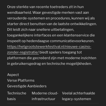
Onze sterkte van recente toetreders zit in hun
wendbaarheid. Waar gevestigde merken vast aan
verouderde-systemen en procedures, kunnen wij als
starter direct benutten van de laatste ontwikkelingen.
Dit leidt zich naar snellere uitbetalingen,
toegankelijkere interfaces en een klantenservice die
inspeelt op hedendaagse communicatievoorkeuren.
https://hetgrootstewerkfestival.nl/nieuwe-casino-
zonder-registratie/
biedt spelers toegang tot
platformen die gecreëerd zijn met moderne inzichten
in gebruikersgedrag en technische mogelijkheden.
Aspect
Verse Platforms
Gevestigde Aanbieders
Technische
Moderne cloud-
Veelal achterhaalde
basis
infrastructuur
legacy-systemen