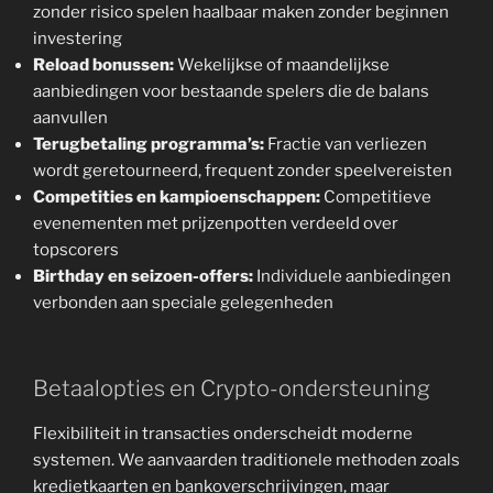
zonder risico spelen haalbaar maken zonder beginnen
investering
Reload bonussen:
Wekelijkse of maandelijkse
aanbiedingen voor bestaande spelers die de balans
aanvullen
Terugbetaling programma’s:
Fractie van verliezen
wordt geretourneerd, frequent zonder speelvereisten
Competities en kampioenschappen:
Competitieve
evenementen met prijzenpotten verdeeld over
topscorers
Birthday en seizoen-offers:
Individuele aanbiedingen
verbonden aan speciale gelegenheden
Betaalopties en Crypto-ondersteuning
Flexibiliteit in transacties onderscheidt moderne
systemen. We aanvaarden traditionele methoden zoals
kredietkaarten en bankoverschrijvingen, maar