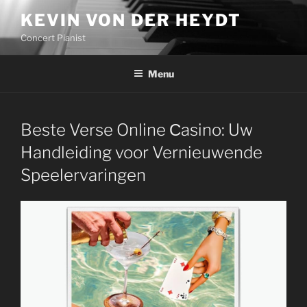
Skip
KEVIN VON DER HEYDT
to
Concert Pianist
content
Menu
Beste Verse Online Сasino: Uw
Handleiding voor Vernieuwende
Speelervaringen