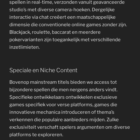
spellen in real-time, verzonden vanuit geavanceerde
studio’s met diverse camera-hoeken. Dergelijke
interactie via chat creëert een maatschappelijke
dimensie die conventionele online games zonder zijn.
Blackjack, roulette, baccarat en meerdere
pokervarianten zijn toegankelijk met verschillende
inzetlimieten.
Speciale en Niche Content
Bovenop mainstream titels bieden we access tot
bijzondere spellen die men nergens anders vindt.
Specifieke ontwikkelaars ontwikkelen exclusieve
games specifiek voor verse platforms, games die
innovatieve mechanica introduceren of thema’s
verkennen die populaire aanbieders mijden. Zulke
exclusiviteit verschaft spelers argumenten om diverse
platforms te exploreren.