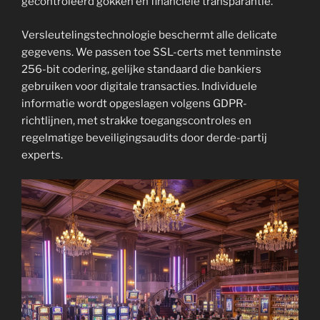
gecontroleerd gokken en financiële transparantie.
Versleutelingstechnologie beschermt alle delicate
gegevens. We passen toe SSL-certs met tenminste
256-bit codering, gelijke standaard die bankiers
gebruiken voor digitale transacties. Individuele
informatie wordt opgeslagen volgens GDPR-
richtlijnen, met strakke toegangscontroles en
regelmatige beveiligingsaudits door derde-partij
experts.