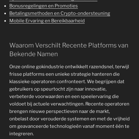
Bonusregelingen en Promoties
Betalingsmethoden en Crypto-ondersteuning
Mobile Ervaring en Bereikbaarheid
Waarom Verschilt Recente Platforms van
Bekende Namen
Onze online gokindustrie ontwikkelt razendsnel, terwijl
frisse platforms een unieke strategie hanteren die
klassieke operatoren confronteert. We begrijpen dat
gebruikers op speurtocht zijn naar innovatie,
verbeterde voorwaarden en een speelervaring die
voldoet bij actuele verwachtingen. Recente operatoren
brengen nieuwe perspectieven naar de markt,
onbelast door verouderde systemen en met de vrijheid
om geavanceerde technologieën vanaf moment één te
integreren.